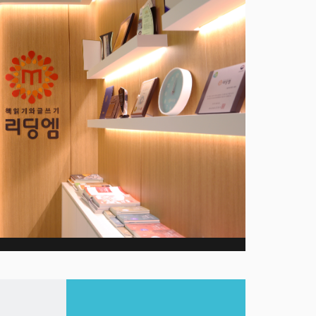
교
초중
언제
소수