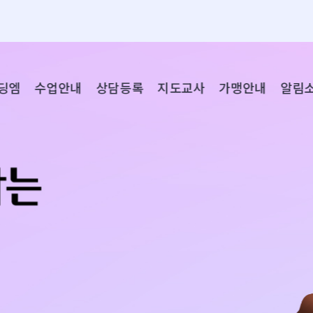
딩엠
수업안내
상담등록
지도교사
가맹안내
알림