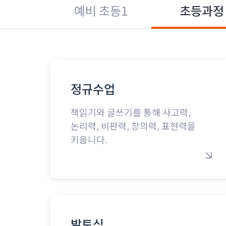
예비 초등1
초등과정
정규수업
책읽기와 글쓰기를 통해 사고력,
논리력, 비판력, 창의력, 표현력을
키웁니다.
발토심