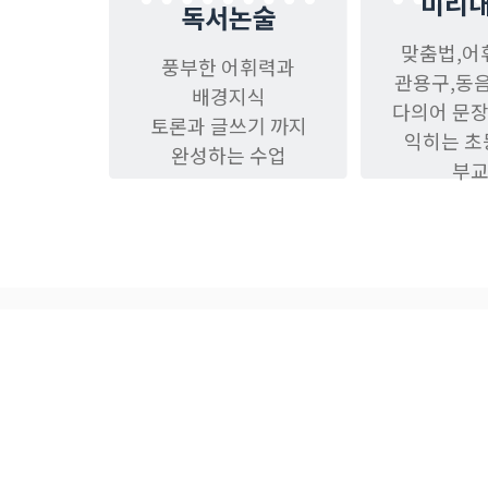
미리
독서논술
맞춤법,어
풍부한 어휘력과
관용구,동
배경지식
다의어 문
토론과 글쓰기 까지
익히는 
완성하는 수업
부