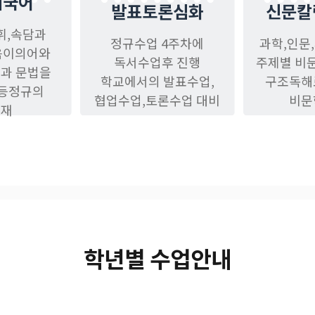
내국어
발표토론심화
신문칼
휘,속담과
정규수업 4주차에
과학,인문
음이의어와
독서수업후 진행
주제별 비
장과 문법을
학교에서의 발표수업,
구조독해
초등정규의
협업수업,토론수업 대비
비문
교재
학년별 수업안내