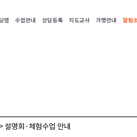
딩엠
수업안내
상담등록
지도교사
가맹안내
알림
엠> 설명회·체험수업 안내