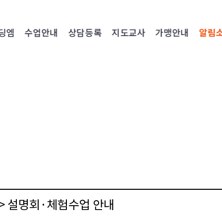
딩엠
수업안내
상담등록
지도교사
가맹안내
알림
엠> 설명회·체험수업 안내